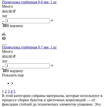
Проволока герберная 0,6 мм, 1 кг
Много
404.80
₽
/шт
В корзину
Проволока герберная 0,7 мм, 1 кг
Много
404.80
₽
/шт
В корзину
Показать еще
1
2
3
4
5
В этой категории собраны материалы, которые используют в
процессе сборки букетов и цветочных композиций — от
фиксации стеблей до технических элементов упаковки. Это