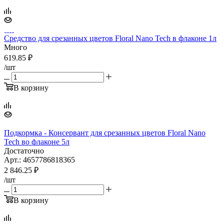
Средство для срезанных цветов Floral Nano Tech в флаконе 1л
Много
619.85
₽
/шт
В корзину
Подкормка - Консервант для срезанных цветов Floral Nano
Tech во флаконе 5л
Достаточно
Арт.: 4657786818365
2 846.25
₽
/шт
В корзину