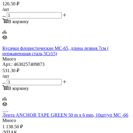
126.50
₽
/шт
В корзину
Кусачки флористические МС-65, длина лезвия 7см (
нержавеющая сталь 5Cr15)
Много
Арт.: 4630257409873
531.30
₽
/шт
В корзину
Лента ANCHOR TAPE GREEN 50 m x 6 mm, 10шт/уп МС -66
Много
1 138.50
₽
/УПАК